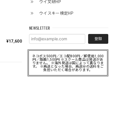
ウイ文研HP
ウイスキー検定HP
NEWSLETTER
登録
¥17,600
ネコポス500円／エコ配800円／郵便局1,000
円／版画1,500円 ※スクール商品は発送があ
りません。 ※海外発送は国によって異なりま
す。 ※再送となった場合、再送分の送料をご
負担いただく場合があります。