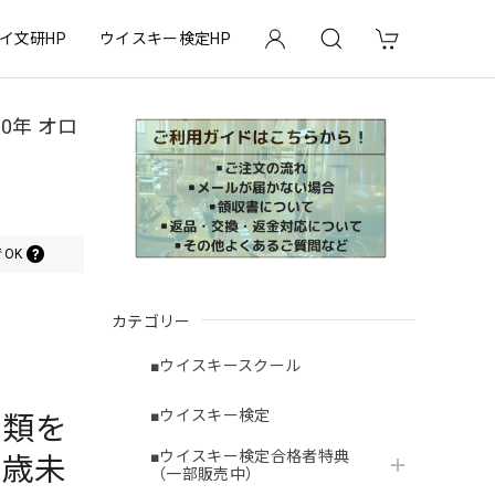
イ文研HP
ウイスキー検定HP
10年 オロ
OK
カテゴリー
■ウイスキースクール
■ウイスキー検定
酒類を
■ウイスキー検定合格者特典
0歳未
（一部販売中）