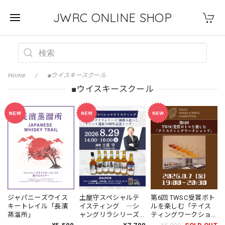
JWRC ONLINE SHOP
Home
■ウイスキースクール
■ウイスキースクール
ジャパニーズウイス
土屋守スペシャルテ
第6回 TWSC受賞ボト
キートレイル「長濱
イスティング ―シ
ルを楽しむ「テイス
蒸溜所」
ャングリラシリーズ7
ティングワークショ
種飲み比べと、チベッ
ップ」 ※発送なし