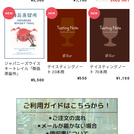
¥5,500
¥7,700
¥5,000
SOLD OUT
ト遠征50周年記念ト
ーク
ジャパニーズウイス
テイスティングノー
テイスティングノー
キートレイル「御岳
ト 70本用
ト 20本用
蒸留所」
¥1,100
¥550
¥5,500