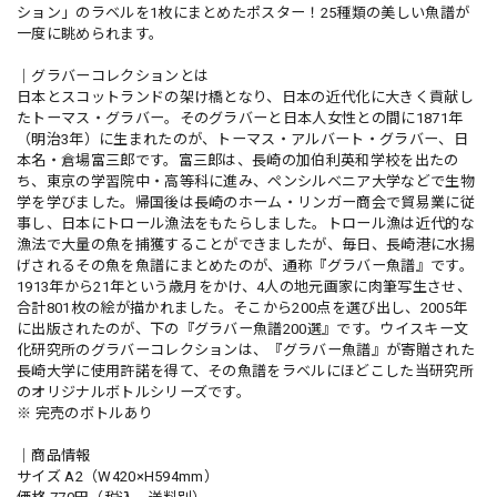
ション」のラベルを1枚にまとめたポスター！25種類の美しい魚譜が
一度に眺められます。
｜グラバーコレクションとは
日本とスコットランドの架け橋となり、日本の近代化に大きく貢献し
たトーマス・グラバー。そのグラバーと日本人女性との間に1871年
（明治3年）に生まれたのが、トーマス・アルバート・グラバー、日
本名・倉場富三郎です。富三郎は、長崎の加伯利英和学校を出たの
ち、東京の学習院中・高等科に進み、ペンシルベニア大学などで生物
学を学びました。帰国後は長崎のホーム・リンガー商会で貿易業に従
事し、日本にトロール漁法をもたらしました。トロール漁は近代的な
漁法で大量の魚を捕獲することができましたが、毎日、長崎港に水揚
げされるその魚を魚譜にまとめたのが、通称『グラバー魚譜』です。
1913年から21年という歳月をかけ、4人の地元画家に肉筆写生させ、
合計801枚の絵が描かれました。そこから200点を選び出し、2005年
に出版されたのが、下の『グラバー魚譜200選』です。ウイスキー文
化研究所のグラバーコレクションは、『グラバー魚譜』が寄贈された
長崎大学に使用許諾を得て、その魚譜をラベルにほどこした当研究所
のオリジナルボトルシリーズです。
※ 完売のボトルあり
｜商品情報
サイズ A2（W420×H594mm）