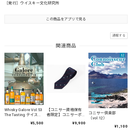
［発行］ウイスキー文化研究所
この商品をアプリで見る
通報する
関連商品
Whisky Galore Vol.53
【コニサー資格保有
コニサー倶楽部
The Tasting テイステ
者限定】コニサーポ
（vol.12）
ィングセットB
ットスチル柄ネクタ
¥5,500
¥9,900
イ（ネイビー）
¥1,100