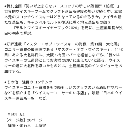
●特別企画「勢いが止まらない スコッチの新しい蒸留所（前編）」
世界的ウイスキーブームでクラフト蒸留所建設の勢いが続く中、本家
本元のスコッチウイスキーはどうなっているのだろうか。アイラの新
たな蒸留所、キャンベルモルトを復活に導く地元蒸留所の動き
──『モルトウイスキーイヤーブック2026』を元に、土屋編集長が独
自の視点で解説。
●好評連載「マスター・オブ・ウイスキーの肖像 第11回 大北賜」
コニサー資格の最高峰である「マスター・オブ・ウイスキー」。11代
目にあたる大北賜氏は、大阪・梅田でバーを経営しながら、”我々は
ウイスキーの伝道師としてお客様の想いに応えたい”と語る。ウイス
キーの道に大北氏を導いたものとは。土屋編集長のインタビューをお
届けする。
●その他 注目のコンテンツ
ウイスキーコニサー資格をもつ頼もしいスタッフのいる酒販店やバー
などを紹介する「ウイスキーコニサーのいる店」。最新「日本のウイ
スキー蒸留所一覧」など。
［判型］A4
［ページ数］20ページ
［編集・発行人］土屋守