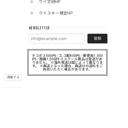
ウイ文研HP
ウイスキー検定HP
NEWSLETTER
登録
ネコポス500円／エコ配800円／郵便局1,000
円／版画1,500円 ※スクール商品は発送があ
りません。 ※海外発送は国によって異なりま
す。 ※再送となった場合、再送分の送料をご
負担いただく場合があります。
通報する