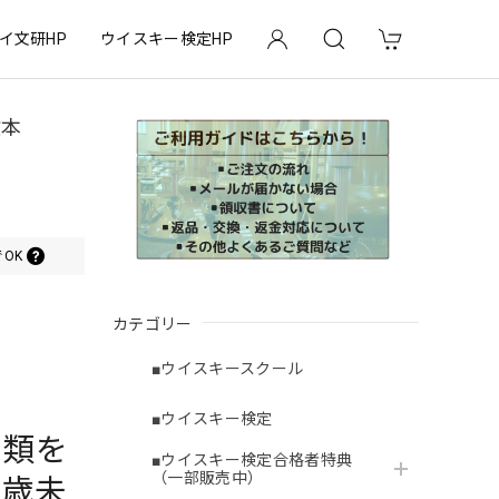
イ文研HP
ウイスキー検定HP
教本
OK
カテゴリー
■ウイスキースクール
■ウイスキー検定
酒類を
■ウイスキー検定合格者特典
（一部販売中）
0歳未