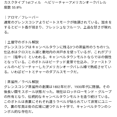
カスクタイプ 1stフィル ヘビリーチャーアメリカンオークバレル
度数 55.8％
｜アロマ／フレーバー
通常のグレンスコシアよりピートスモークが強調されている。加水を
するとピート香が弱まり、フレッシュなフルーツ、上品な甘さが現れ
る。
｜土屋守のボトル解説
グレンスコシアはキャンベルタウンに残る3つの蒸留所のうちの1つ。
仕込水はクロスヒル湖と敷地内の井戸水を使っているが、これがブリ
ニー（塩辛い）といわれる、キャンベルタウンモルトならではの個性
となっている。このボトルはピーテッド麦芽で仕込み、ファーストフ
ィルのヘビリーチャーしたアメリカンオークバレル樽で熟成させてい
る。いわばピートとチャーのダブルスモークだ。
｜蒸留所／ラベル解説
グレンスコシア蒸留所の創業は1832年だが、1930年代に閉鎖。その
後長い間モスボール状態だった。現在はロッホローモンド・グループ
の所有となり、伝統的なキャンベルタウンモルトを造り続けている。
このボトルは表裏にそれぞれ違うラベルが貼られていて非常にユニー
ク。裏の写真は街の広場に建つケルト十字で、キャンベルタウンのシ
ンボル的な存在だ。