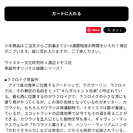
カートに入れる
Save
※本商品はご注文からご到着まで2〜3週間程度お時間をいただく場合
がございます。誠に恐れ入りますが、ご了承ください。
ウイスキー文化研究所 × 渡辺トモコ氏
蒸留所オリジナル版画シリーズ！
■ラフロイグ蒸留所
アイラ島の南岸に位置するアードベッグ、ラガヴーリン、ラフロイ
グは、その教区の名前をとって“キルダルトン 3 兄弟”と呼ばれてい
る。最も西に位置するのがラフロイグで、ラフロイグの小さな湾にも
渡り鳥がやってくるが、この湾の名物となっているのがオッター、カ
ワウソだ。もちろんカワウソは保護動物で、イギリスでは数が激減し
ているが、スコットランドの辺境地帯では今でもその姿を見ることが
できる。カワウソを主人公とした動物文学も多く、ギャヴィン・マッ
クスウェルの『カワウソと暮らす』や、ヘンリー・ウィリアムソンの
『かわうそタルカ』などは有名だ。どちらも和訳で出版されている。