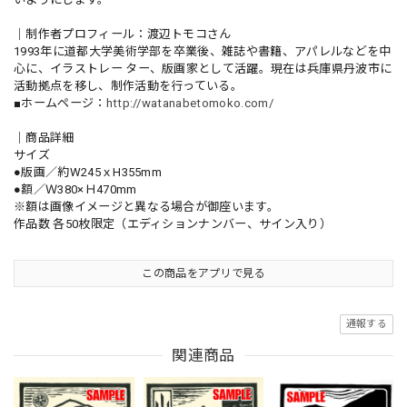
｜制作者プロフィール：渡辺トモコさん
1993年に道都大学美術学部を卒業後、雑誌や書籍、アパレルなどを中
心に、イラストレー ター、版画家として活躍。現在は兵庫県丹波市に
活動拠点を移し、制作活動を行っている。
■ホームページ：
http://watanabetomoko.com/
｜商品詳細
サイズ
●版画／約W245ｘH355mm
●額／Ｗ380×Ｈ470mm
※額は画像イメージと異なる場合が御座います。
作品数 各50枚限定（エディションナンバー、サイン入り）
この商品をアプリで見る
通報する
関連商品