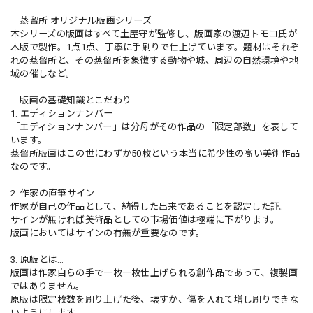
｜蒸留所 オリジナル版画シリーズ
本シリーズの版画はすべて土屋守が監修し、版画家の渡辺トモコ氏が
木版で製作。1点1点、丁寧に手刷りで仕上げています。題材はそれぞ
れの蒸留所と、その蒸留所を象徴する動物や城、周辺の自然環境や地
域の催しなど。
｜版画の基礎知識とこだわり
1. エディションナンバー
「エディションナンバー」は分母がその作品の「限定部数」を表して
います。
蒸留所版画はこの世にわずか50枚という本当に希少性の高い美術作品
なのです。
2. 作家の直筆サイン
作家が自己の作品として、納得した出来であることを認定した証。
サインが無ければ美術品としての市場価値は極端に下がります。
版画においてはサインの有無が重要なのです。
3. 原版とは…
版画は作家自らの手で一枚一枚仕上げられる創作品であって、複製画
ではありません。
原版は限定枚数を刷り上げた後、壊すか、傷を入れて増し刷りできな
いようにします。