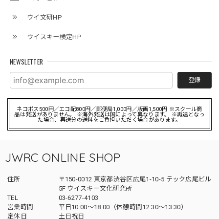
ウイ文研HP
ウイスキー検定HP
NEWSLETTER
登録
ネコポス500円／エコ配800円／郵便局1,000円／版画1,500円 ※スクール商
品は発送がありません。 ※海外発送は国によって異なります。 ※再送となっ
た場合、再送分の送料をご負担いただく場合があります。
JWRC ONLINE SHOP
住所
〒150-0012 東京都渋谷区広尾1-10-5 テック広尾ビル
5F ウイスキー文化研究所
TEL
03-6277-4103
営業時間
平日10:00～18:00（休憩時間12:30～13:30）
定休日
土日祝日