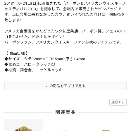
2013年7月21日(日)に開催された「バーボン&アメリカンウイスキーフ
ェスティバル2013」を記念して、会場内で販売されたピンバッジで
す。当日会場に来れなかった方や、買いそびれた方向けに一般販売を
致します!
アメリカ合衆国をかたどったワクに星条旗、バーボン樽、フェスのロ
ゴを合わせた、ド派手なデザイン!
バーボンファン、アメリカンウイスキーファン必携のアイテムです。
【 商品仕様 】
◆サイズ：タテ32mm×ヨコ25mm×厚さ1.4mm
◆留め金：バロークラッチ型
◆材質：銅合金、ニッケルメッキ
この商品をアプリで見る
通報する
関連商品