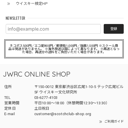
ウイスキー検定HP
NEWSLETTER
登録
ネコポス500円／エコ配800円／郵便局1,000円／版画1,500円 ※スクール商
品は発送がありません。 ※海外発送は国によって異なります。 ※再送となっ
た場合、再送分の送料をご負担いただく場合があります。
JWRC ONLINE SHOP
住所
〒150-0012 東京都渋谷区広尾1-10-5 テック広尾ビル
5F ウイスキー文化研究所
TEL
03-6277-4103
営業時間
平日10:00～18:00（休憩時間12:30～13:30）
定休日
土日祝日
E-mail
customer@scotchclub-shop.org
ご利用ガイド