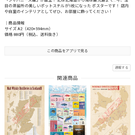
『ジャパニーズ編』が誕生！ 北は北海道から南は鹿児島まで…今、注
目の蒸留所の美しいポットスチルが1枚になった ポスターです！ 店内
や自室のインテリアとしてぜひ、お部屋に飾ってください！
｜商品情報
サイズ A2（420×594mm）
価格 880円（税込、送料抜き）
この商品をアプリで見る
通報する
関連商品