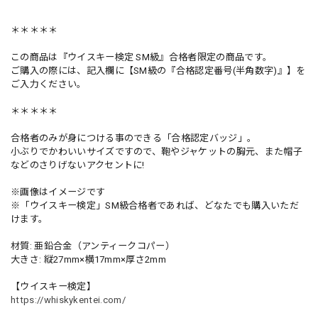
＊＊＊＊＊
この商品は『ウイスキー検定 SM級』合格者限定の商品です。
ご購入の際には、記入欄に【SM級の『合格認定番号(半角数字)』】を
ご入力ください。
＊＊＊＊＊
合格者のみが身につける事のできる「合格認定バッジ」。
小ぶりでかわいいサイズですので、鞄やジャケットの胸元、また帽子
などのさりげないアクセントに!
※画像はイメージです
※「ウイスキー検定」SM級合格者であれば、どなたでも購入いただ
けます。
材質: 亜鉛合金（アンティークコパー）
大きさ: 縦27mm×横17mm×厚さ2mm
【ウイスキー検定】
https://whiskykentei.com/