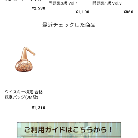
問題集3級 Vol.4
問題集1級 Vol.3
キーメイキング
¥2,530
（WM)級【申込期
¥1,100
¥880
限：2026年4月21日
商品発送：2026年5月
最近チェックした商品
下旬】
ウイスキー検定 合格
認定バッジ(SM級)
¥1,210