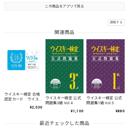
この商品をアプリで見る
通報する
関連商品
ウイスキー検定 合格
ウイスキー検定 公式
ウイスキー検定 公式
認定カード ウイス
問題集3級 Vol.4
問題集1級 Vol.3
キーメイキング
¥2,530
（WM)級【申込期
¥1,100
¥880
限：2026年4月21日
商品発送：2026年5月
最近チェックした商品
下旬】