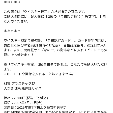
＊＊＊＊＊
この商品は『ウイスキー検定』合格者限定の商品です。
ご購入の際には、記入欄に【 2級の『合格認定番号(半角数字)』】を
ご入力ください。
＊＊＊＊＊
ウイスキー検定合格の証、「合格認定カード」。カード印字内容は、
表面にご自分の名前(受験時のお名前)、合格認定番号、認定日が入り
ます。また、免許証サイズなので、お財布などに入れてどこにでも気
軽に持ち歩けます！
※「ウイスキー検定」 2級合格者であれば、どなたでも購入いただけ
ます。
※QRコードや画像を入れることはできません。
材質:プラスチック製
大きさ:運転免許証サイズ
価格：2,530円(税込・送料込)
締切：2026年4月21日(火)
発送日：2026年5月下旬より順次発送予定
※同梱対象(合格認定名刺、他の級の合格認定カード)となるものがあ