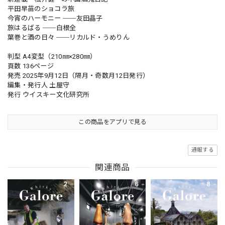
平田早苗のショコラ旅
今宵のハーモニー ──友田晶子
旅はるばる ──白根全
葉巻と酒の日々 ──リカルド・うめりん
判型 A4変型（210㎜×280㎜）
頁数 136ページ
発売 2025年9月12日（隔月・奇数月12日発行）
編集・発行人 土屋守
発行 ウイスキー文化研究所
この商品をアプリで見る
通報する
関連商品