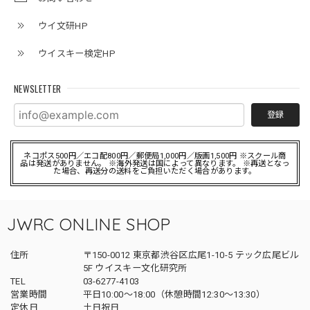
ウイ文研HP
ウイスキー検定HP
NEWSLETTER
登録
ネコポス500円／エコ配800円／郵便局1,000円／版画1,500円 ※スクール商
品は発送がありません。 ※海外発送は国によって異なります。 ※再送となっ
た場合、再送分の送料をご負担いただく場合があります。
JWRC ONLINE SHOP
住所
〒150-0012 東京都渋谷区広尾1-10-5 テック広尾ビル
5F ウイスキー文化研究所
TEL
03-6277-4103
営業時間
平日10:00～18:00（休憩時間12:30～13:30）
定休日
土日祝日