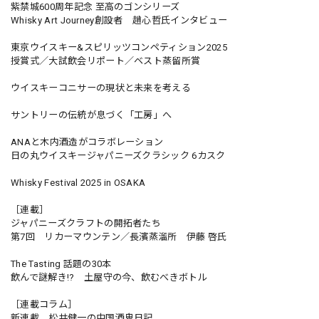
紫禁城600周年記念 至高のゴンシリーズ
Whisky Art Journey創設者 趙心哲氏インタビュー
東京ウイスキー&スピリッツコンペティション2025
授賞式／大試飲会リポート／ベスト蒸留所賞
ウイスキーコニサーの現状と未来を考える
サントリーの伝統が息づく「工房」へ
ANAと木内酒造がコラボレーション
日の丸ウイスキージャパニーズクラシック 6カスク
Whisky Festival 2025 in OSAKA
［連載］
ジャパニーズクラフトの開拓者たち
第7回 リカーマウンテン／長濱蒸溜所 伊藤 啓氏
The Tasting 話題の30本
飲んで謎解き!? 土屋守の今、飲むべきボトル
［連載コラム］
新連載 松井健一の中国酒鬼日記