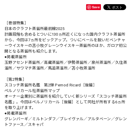
Save
［巻頭特集］
日本のクラフト蒸留所最前線2025
計画段階も含めるとついに130ヵ所近くになった国内クラフト蒸留所
から、今回は7ヵ所をピックアップ。ついにベールを脱いだベンチャ
ーウイスキーの苫小牧グレーンウイスキー蒸留所のほか、ガロア初公
開となる蒸留所も紹介します。
●掲載蒸留所
玉野アセンド蒸留所／高藏蒸留所／伊勢蒸留所／泉州蒸溜所／久住蒸
溜所／サワマチ蒸溜所／馬追蒸溜所／苫小牧蒸溜所
［第2特集］
スコッチ蒸留所名鑑 第2弾 Pernod Ricard［後編］
ペルノリカール社蒸留所マップ
オーナー企業別に蒸留所を紹介していく新シリーズ「スコッチ蒸留所
名鑑」。今回はペルノリカール［後編］として同社が所有する6ヵ所
を取り上げます。
●掲載蒸留所
グレンバーギ／ミルトンダフ／ブレイヴァル／アルタベーン／グレン
トファース／スキャパ