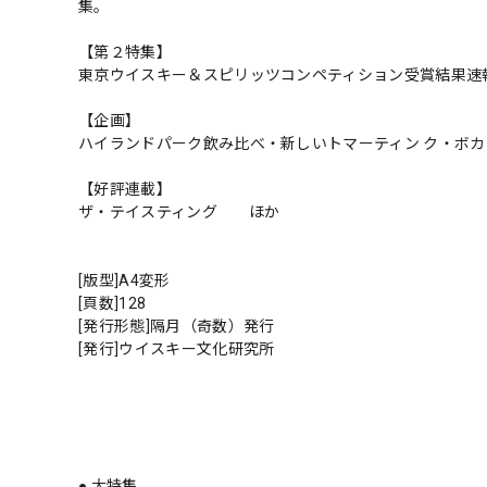
集。
【第２特集】
東京ウイスキー＆スピリッツコンペティション受賞結果速
【企画】
ハイランドパーク飲み比べ・新しいトマーティン ク・ボカ
【好評連載】
ザ・テイスティング ほか
[版型]A4変形
[頁数]128
[発行形態]隔月（奇数）発行
[発行]ウイスキー文化研究所
● 大特集