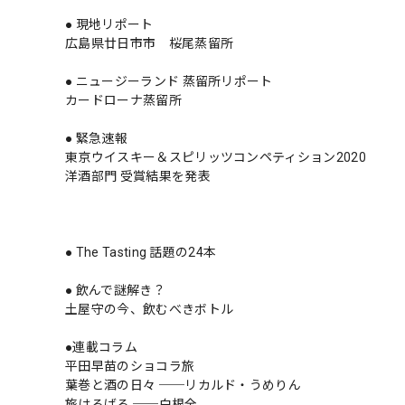
● 現地リポート
広島県廿日市市 桜尾蒸留所
● ニュージーランド 蒸留所リポート
カードローナ蒸留所
● 緊急速報
東京ウイスキー＆スピリッツコンペティション2020
洋酒部門 受賞結果を発表
● The Tasting 話題の24本
● 飲んで謎解き？
土屋守の今、飲むべきボトル
●連載コラム
平田早苗のショコラ旅
葉巻と酒の日々 ──リカルド・うめりん
旅はるばる ──白根全