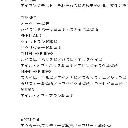
アイランズモルト それぞれの島の歴史や地理、文化とそ
ORKNEY
オークニー島史
ハイランドパーク蒸留所／スキャパ蒸留所
SHETLAND
シェットランド諸島
サクサヴォード蒸留所
OUTER HEBRIDES
ルイス島／ハリス島／バラ島／エリスケイ島
アイル・オブ・ハリス蒸留所／アビンジャラク蒸留所
INNER HEBRIDES
スカイ島／マル島／アイオナ島／スタッファ島／ジュラ島
タリスカー蒸留所／トラベイグ蒸留所／ラッセイ蒸留所／
ARRAN
アイル・オブ・アラン蒸留所
● 特別企画
アウターヘブリディーズ写真ギャラリー／加藤 秀