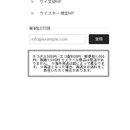
ウイ文研HP
ウイスキー検定HP
NEWSLETTER
登録
ネコポス500円／エコ配800円／郵便局1,000
円／版画1,500円 ※スクール商品は発送があ
りません。 ※海外発送は国によって異なりま
す。 ※再送となった場合、再送分の送料をご
負担いただく場合があります。