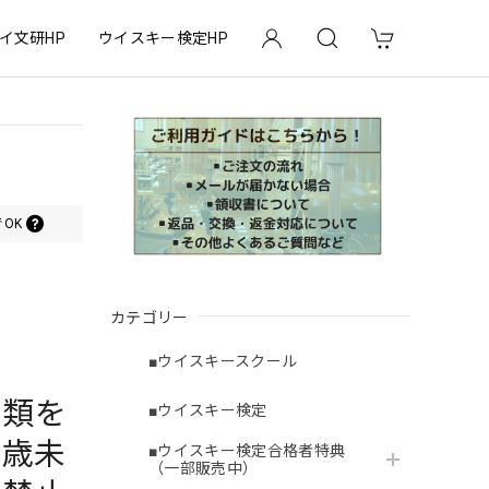
イ文研HP
ウイスキー検定HP
OK
カテゴリー
■ウイスキースクール
酒類を
■ウイスキー検定
0歳未
■ウイスキー検定合格者特典
（一部販売中）