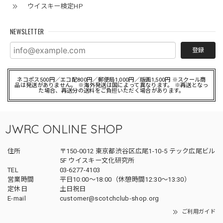
ウイスキー検定HP
NEWSLETTER
登録
ネコポス500円／エコ配800円／郵便局1,000円／版画1,500円 ※スクール商
品は発送がありません。 ※海外発送は国によって異なります。 ※再送となっ
た場合、再送分の送料をご負担いただく場合があります。
JWRC ONLINE SHOP
住所
〒150-0012 東京都渋谷区広尾1-10-5 テック広尾ビル
5F ウイスキー文化研究所
TEL
03-6277-4103
営業時間
平日10:00～18:00（休憩時間12:30～13:30）
定休日
土日祝日
E-mail
customer@scotchclub-shop.org
ご利用ガイド