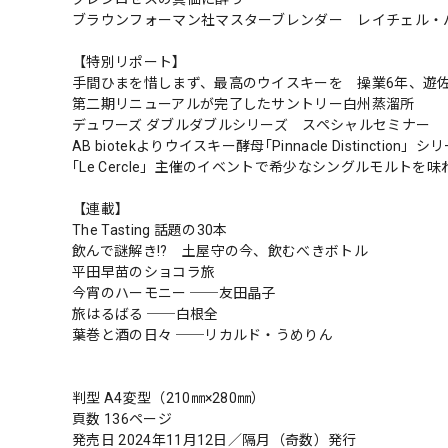
ブラウンフォーマン社マスターブレンダー レイチェル・
【特別リポート】
手間ひまを惜しまず、最高のウイスキーを 操業6年、遊
第二期リニューアルが完了したサントリー白州蒸溜所
デュワーズ ダブルダブルシリーズ スペシャルセミナー
AB biotekよりウイスキー酵母｢Pinnacle Distinction」
｢Le Cercle」主催のイベントで希少なシングルモルトを味
【連載】
The Tasting 話題の30本
飲んで謎解き!? 土屋守の今、飲むべきボトル
平田早苗のショコラ旅
今宵のハーモニー ──友田晶子
旅はるばる ──白根全
葉巻と酒の日々 ──リカルド・うめりん
判型 A4変型（210㎜×280㎜）
頁数 136ページ
発売日 2024年11月12日／隔月（奇数）発行