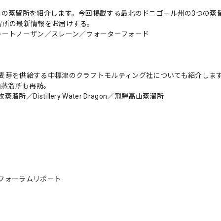
ドの蒸留所を紹介します。今回掲載する最北のドニゴール州の3つの蒸
留所の最新情報をお届けする。
レートノーザン／スレーン／ウォーターフォード
麦芽を供給する中標津のクラフトモルティング社についても紹介しま
山蒸溜所も再訪。
istillery Water Dragon／飛騨高山蒸溜所
フォーラムリポート