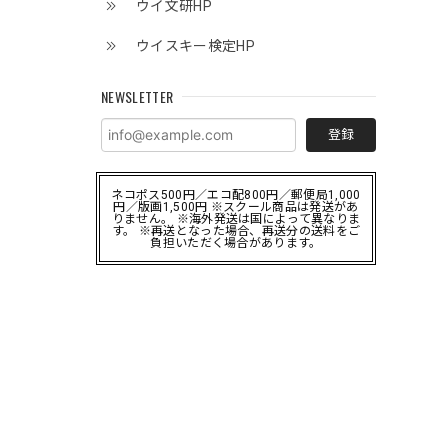
ウイ文研HP
ウイスキー検定HP
NEWSLETTER
登録
ネコポス500円／エコ配800円／郵便局1,000
円／版画1,500円 ※スクール商品は発送があ
りません。 ※海外発送は国によって異なりま
す。 ※再送となった場合、再送分の送料をご
負担いただく場合があります。