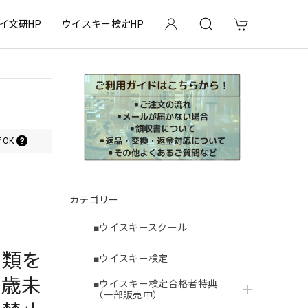
イ文研HP
ウイスキー検定HP
OK
カテゴリー
■ウイスキースクール
酒類を
■ウイスキー検定
0歳未
■ウイスキー検定合格者特典
（一部販売中）